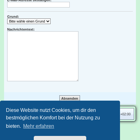
E-Mail-Adresse bestätigen:
Grund:
Nachrichtentext:
Diese Website nutzt Cookies, um dir den
Das-Katzenforum-Übersicht
Alle Zeiten sind
UTC+02:00
bestmöglichen Komfort bei der Nutzung zu
bieten.
Mehr erfahren
Nutzungsbedingungen
Datenschutzerklärung
Aero
style developed for phpBB
Powered by
phpBB
® Forum Software © phpBB Limited