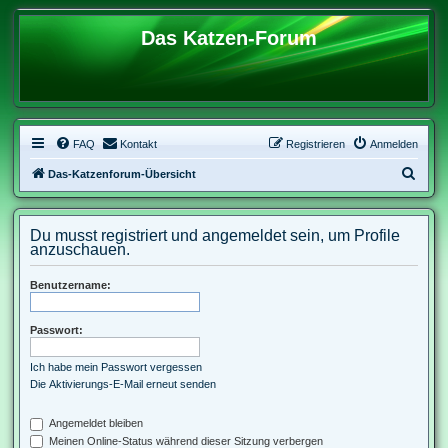
Das Katzen-Forum
FAQ
Kontakt
Registrieren
Anmelden
S
Das-Katzenforum-Übersicht
u
c
Du musst registriert und angemeldet sein, um Profile
h
anzuschauen.
e
Benutzername:
Passwort:
Ich habe mein Passwort vergessen
Die Aktivierungs-E-Mail erneut senden
Angemeldet bleiben
Meinen Online-Status während dieser Sitzung verbergen