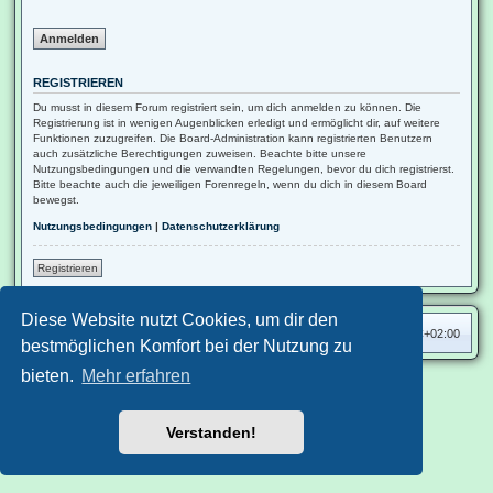
REGISTRIEREN
Du musst in diesem Forum registriert sein, um dich anmelden zu können. Die
Registrierung ist in wenigen Augenblicken erledigt und ermöglicht dir, auf weitere
Funktionen zuzugreifen. Die Board-Administration kann registrierten Benutzern
auch zusätzliche Berechtigungen zuweisen. Beachte bitte unsere
Nutzungsbedingungen und die verwandten Regelungen, bevor du dich registrierst.
Bitte beachte auch die jeweiligen Forenregeln, wenn du dich in diesem Board
bewegst.
Nutzungsbedingungen
|
Datenschutzerklärung
Registrieren
Diese Website nutzt Cookies, um dir den
Das-Katzenforum-Übersicht
Alle Zeiten sind
UTC+02:00
bestmöglichen Komfort bei der Nutzung zu
bieten.
Mehr erfahren
Nutzungsbedingungen
Datenschutzerklärung
Aero
style developed for phpBB
Powered by
phpBB
® Forum Software © phpBB Limited
Verstanden!
Deutsche Übersetzung durch
phpBB.de
Datenschutz
|
Nutzungsbedingungen