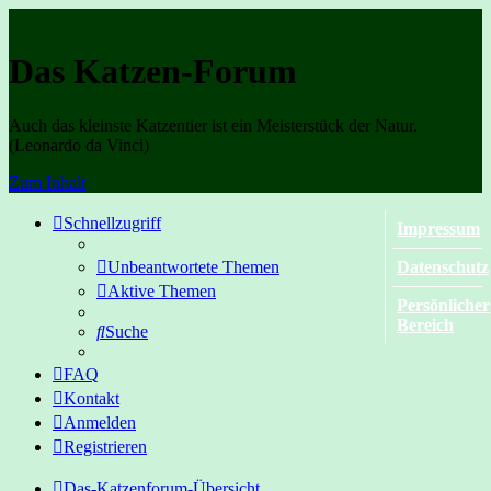
Das Katzen-Forum
Auch das kleinste Katzentier ist ein Meisterstück der Natur.
(Leonardo da Vinci)
Zum Inhalt
Schnellzugriff
Impressum
Unbeantwortete Themen
Datenschutz
Aktive Themen
Persönlicher
Bereich
Suche
FAQ
Kontakt
Anmelden
Registrieren
Das-Katzenforum-Übersicht