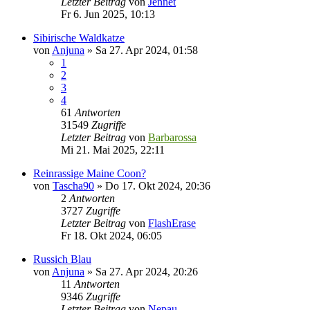
Letzter Beitrag
von
Jennet
Fr 6. Jun 2025, 10:13
Sibirische Waldkatze
von
Anjuna
»
Sa 27. Apr 2024, 01:58
1
2
3
4
61
Antworten
31549
Zugriffe
Letzter Beitrag
von
Barbarossa
Mi 21. Mai 2025, 22:11
Reinrassige Maine Coon?
von
Tascha90
»
Do 17. Okt 2024, 20:36
2
Antworten
3727
Zugriffe
Letzter Beitrag
von
FlashErase
Fr 18. Okt 2024, 06:05
Russich Blau
von
Anjuna
»
Sa 27. Apr 2024, 20:26
11
Antworten
9346
Zugriffe
Letzter Beitrag
von
Nepau