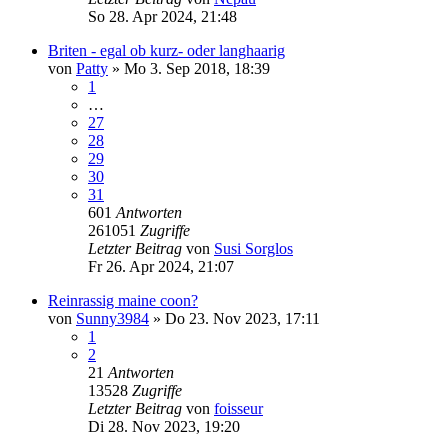
So 28. Apr 2024, 21:48
Briten - egal ob kurz- oder langhaarig
von
Patty
»
Mo 3. Sep 2018, 18:39
1
…
27
28
29
30
31
601
Antworten
261051
Zugriffe
Letzter Beitrag
von
Susi Sorglos
Fr 26. Apr 2024, 21:07
Reinrassig maine coon?
von
Sunny3984
»
Do 23. Nov 2023, 17:11
1
2
21
Antworten
13528
Zugriffe
Letzter Beitrag
von
foisseur
Di 28. Nov 2023, 19:20