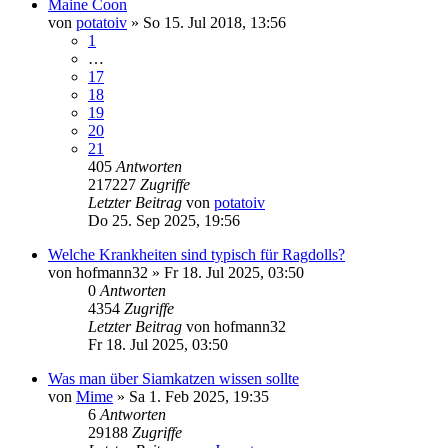
Maine Coon
von
potatoiv
»
So 15. Jul 2018, 13:56
1
…
17
18
19
20
21
405
Antworten
217227
Zugriffe
Letzter Beitrag
von
potatoiv
Do 25. Sep 2025, 19:56
Welche Krankheiten sind typisch für Ragdolls?
von
hofmann32
»
Fr 18. Jul 2025, 03:50
0
Antworten
4354
Zugriffe
Letzter Beitrag
von
hofmann32
Fr 18. Jul 2025, 03:50
Was man über Siamkatzen wissen sollte
von
Mime
»
Sa 1. Feb 2025, 19:35
6
Antworten
29188
Zugriffe