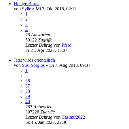
Heilige Birma
von
Sylle
»
Mi 3. Okt 2018, 02:11
1
2
3
4
78
Antworten
59122
Zugriffe
Letzter Beitrag
von
Pferd
Fr 21. Apr 2023, 15:07
Jetzt wirds orientalisch
von
Susi Sorglos
»
Di 7. Aug 2018, 09:37
1
…
36
37
38
39
40
783
Antworten
307226
Zugriffe
Letzter Beitrag
von
Casimir2022
So 15. Jan 2023, 22:36