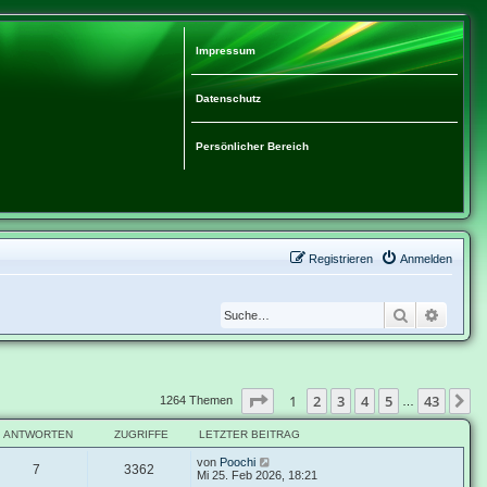
Impressum
Datenschutz
Persönlicher Bereich
Registrieren
Anmelden
Suche
Erweit
Seite
1
von
43
1
2
3
4
5
43
N
1264 Themen
…
ANTWORTEN
ZUGRIFFE
LETZTER BEITRAG
von
Poochi
7
3362
Mi 25. Feb 2026, 18:21