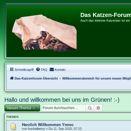
Das Katzen-Foru
Auch das kleinste Katzentier ist ein
Schnellzugriff
FAQ
Kontakt
Das-Katzenforum-Übersicht
Willkommensbereich für unsere neuen Mitgl
Hallo und willkommen bei uns im Grünen! :-)
Suche
Erweiterte Suche
Neues Thema
THEMEN
Herzlich Willkommen Ynnoc
von
huckelberry
»
Do 11. Sep 2025, 07:23