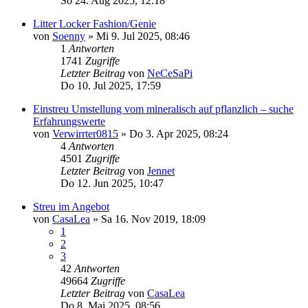
So 24. Aug 2025, 12:18
Litter Locker Fashion/Genie
von
Soenny
»
Mi 9. Jul 2025, 08:46
1
Antworten
1741
Zugriffe
Letzter Beitrag
von
NeCeSaPi
Do 10. Jul 2025, 17:59
Einstreu Umstellung vom mineralisch auf pflanzlich – suche
Erfahrungswerte
von
Verwirrter0815
»
Do 3. Apr 2025, 08:24
4
Antworten
4501
Zugriffe
Letzter Beitrag
von
Jennet
Do 12. Jun 2025, 10:47
Streu im Angebot
von
CasaLea
»
Sa 16. Nov 2019, 18:09
1
2
3
42
Antworten
49664
Zugriffe
Letzter Beitrag
von
CasaLea
Do 8. Mai 2025, 08:56