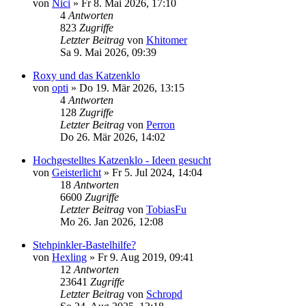
von
Nici
»
Fr 8. Mai 2026, 17:10
4
Antworten
823
Zugriffe
Letzter Beitrag
von
Khitomer
Sa 9. Mai 2026, 09:39
Roxy und das Katzenklo
von
opti
»
Do 19. Mär 2026, 13:15
4
Antworten
128
Zugriffe
Letzter Beitrag
von
Perron
Do 26. Mär 2026, 14:02
Hochgestelltes Katzenklo - Ideen gesucht
von
Geisterlicht
»
Fr 5. Jul 2024, 14:04
18
Antworten
6600
Zugriffe
Letzter Beitrag
von
TobiasFu
Mo 26. Jan 2026, 12:08
Stehpinkler-Bastelhilfe?
von
Hexling
»
Fr 9. Aug 2019, 09:41
12
Antworten
23641
Zugriffe
Letzter Beitrag
von
Schropd