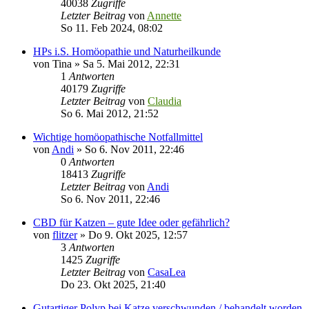
40038
Zugriffe
Letzter Beitrag
von
Annette
So 11. Feb 2024, 08:02
HPs i.S. Homöopathie und Naturheilkunde
von
Tina
»
Sa 5. Mai 2012, 22:31
1
Antworten
40179
Zugriffe
Letzter Beitrag
von
Claudia
So 6. Mai 2012, 21:52
Wichtige homöopathische Notfallmittel
von
Andi
»
So 6. Nov 2011, 22:46
0
Antworten
18413
Zugriffe
Letzter Beitrag
von
Andi
So 6. Nov 2011, 22:46
CBD für Katzen – gute Idee oder gefährlich?
von
flitzer
»
Do 9. Okt 2025, 12:57
3
Antworten
1425
Zugriffe
Letzter Beitrag
von
CasaLea
Do 23. Okt 2025, 21:40
Gutartiger Polyp bei Katze verschwunden / behandelt worden