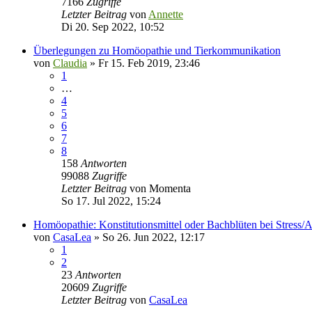
7166
Zugriffe
Letzter Beitrag
von
Annette
Di 20. Sep 2022, 10:52
Überlegungen zu Homöopathie und Tierkommunikation
von
Claudia
»
Fr 15. Feb 2019, 23:46
1
…
4
5
6
7
8
158
Antworten
99088
Zugriffe
Letzter Beitrag
von
Momenta
So 17. Jul 2022, 15:24
Homöopathie: Konstitutionsmittel oder Bachblüten bei Stress/A
von
CasaLea
»
So 26. Jun 2022, 12:17
1
2
23
Antworten
20609
Zugriffe
Letzter Beitrag
von
CasaLea