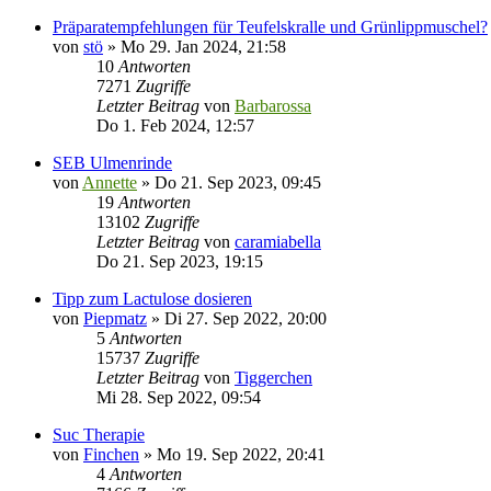
Präparatempfehlungen für Teufelskralle und Grünlippmuschel?
von
stö
»
Mo 29. Jan 2024, 21:58
10
Antworten
7271
Zugriffe
Letzter Beitrag
von
Barbarossa
Do 1. Feb 2024, 12:57
SEB Ulmenrinde
von
Annette
»
Do 21. Sep 2023, 09:45
19
Antworten
13102
Zugriffe
Letzter Beitrag
von
caramiabella
Do 21. Sep 2023, 19:15
Tipp zum Lactulose dosieren
von
Piepmatz
»
Di 27. Sep 2022, 20:00
5
Antworten
15737
Zugriffe
Letzter Beitrag
von
Tiggerchen
Mi 28. Sep 2022, 09:54
Suc Therapie
von
Finchen
»
Mo 19. Sep 2022, 20:41
4
Antworten