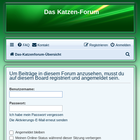
Das Katzen-Forum
FAQ
Kontakt
Registrieren
Anmelden
S
Das-Katzenforum-Übersicht
u
c
Um Beiträge in diesem Forum anzusehen, musst du
h
auf diesem Board registriert und angemeldet sein.
e
Benutzername:
Passwort:
Ich habe mein Passwort vergessen
Die Aktivierungs-E-Mail erneut senden
Angemeldet bleiben
Meinen Online-Status während dieser Sitzung verbergen