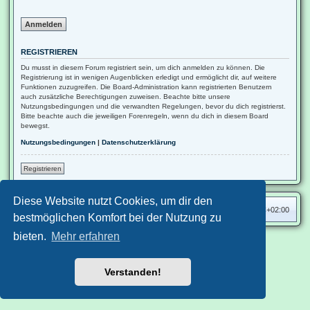
REGISTRIEREN
Du musst in diesem Forum registriert sein, um dich anmelden zu können. Die
Registrierung ist in wenigen Augenblicken erledigt und ermöglicht dir, auf weitere
Funktionen zuzugreifen. Die Board-Administration kann registrierten Benutzern
auch zusätzliche Berechtigungen zuweisen. Beachte bitte unsere
Nutzungsbedingungen und die verwandten Regelungen, bevor du dich registrierst.
Bitte beachte auch die jeweiligen Forenregeln, wenn du dich in diesem Board
bewegst.
Nutzungsbedingungen
|
Datenschutzerklärung
Registrieren
Diese Website nutzt Cookies, um dir den
Das-Katzenforum-Übersicht
Alle Zeiten sind
UTC+02:00
bestmöglichen Komfort bei der Nutzung zu
bieten.
Mehr erfahren
Nutzungsbedingungen
Datenschutzerklärung
Aero
style developed for phpBB
Powered by
phpBB
® Forum Software © phpBB Limited
Verstanden!
Deutsche Übersetzung durch
phpBB.de
Datenschutz
|
Nutzungsbedingungen