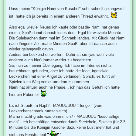
r
a
Dass meine "Königin Nami von Kuschel" sehr schnell gelangweilt
g
ist, hatte ich ja bereits in einem anderen Thread erwähnt.
Also egal wieviel Neues ich kaufe oder bastle- Nami hat genau
einmal Spaß damit danach isses doof. Egal für wieviele Monate
Die Spielsachen dann mal im Schrank landen. Mit Glück hat Nami
nach längerer Zeit mal 5 Minuten Spaß, aber ist danach auch
wieder gelangweilt davon.
Anders bei Leckerchen werfen.. Dafür ist sie (wie wohl viele
anderen auch hier) immer wieder zu begeistern.
So, nun zu meiner Überlegung. Ich habe im Internet nichts
brauchbares gefunden, aber ich hatte die Idee, irgendwie
Leckerchen mit einer Angel zu verbinden. Sprich, es führt am
Spielen kein Weg vorbei um dran zu kommen.
Nami hat aktuell auch ne Phase... ich hab das Gefühl ich hätte
hier ein Pubertier
Es ist Strauß im Napf? - MAUUUUUU "Hunger" (vorm
Leckerchenschrank rumschleich)
Mama macht grade was ohne mich? - MAUUUUU "beschäftige
mich" - ich beschäftige entweder durch Streicheln, Spielen (für 2-3
Minuten bis die Königin Kuschel dazu keine Lust mehr hat und
sich ans Fenster legt
)