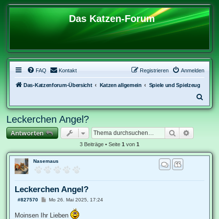
Das Katzen-Forum
FAQ
Kontakt
Registrieren
Anmelden
Das-Katzenforum-Übersicht
Katzen allgemein
Spiele und Spielzeug
S
u
Leckerchen Angel?
c
Suche
Erweitert
Antworten
h
e
3 Beiträge • Seite
1
von
1
Nasemaus
Leckerchen Angel?
B
#827570
Mo 26. Mai 2025, 17:24
e
i
Moinsen Ihr Lieben
t