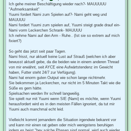
Ich gehe meiner Beschäftigung wieder nach?- MAUUUUU
"Aufmerksamkeit"
Yuumi fordert Nami zum Spielen auf?- Nami geht weg und
MAUUUU
Nami fordert Yuumi zum spielen auf, Yuumi steigt grade drauf ein-
Nami vorm Leckerchen Schrank- MAUUUU
Ich nehme Nami auf den Arm - Ruhe.. (Ist sie so extrem auf mich
fixiert?)
So geht das jetzt seit paar Tagen.
Nami frisst, nur aktuell keine Lust auf Strauß (welchen ich aber
bewusst aktuell gebe, da die beiden wie in einem anderen Thread
von mir erwähnt, seit AYCE eine Aufwärtstendenz im Gewicht
haben, Futter steht 24/7 zur Verfügung).
Nami hat enorm guten Output wie schon lange nichtmehr.
Sie bekommen ja Leckerchen, nur nicht im 5 Minuten Takt wie die
Süße es gern hätte.
Spielsachen werden Ihr schnell langweilig.
Sie spielt nur mit Yuumi wenn SIE (Nami) es möchte, wenn Yuumi
herausfordert wird es in den meisten Fällen ignoriert, da tut mir
Yuumi auch manchmal echt leid.
Vielleicht kommt jemandem die Situation irgendwie bekannt vor
und kann mir einen rat geben oder mich wenigstens beruhigen
indem es heist "hey solche Phasen sind normal, wird auch wieder