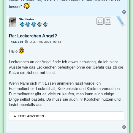
besser"
N
a
Stadtkatze
c
h
o
b
Re: Leckerchen Angel?
e
n
B
#827645
Di 27. Mai 2025, 09:43
e
i
Hallo
t
r
a
Leckerchen an der Angel finde ich etwas schwierig, da ich nicht
g
wüsste wie das Leckerchen befestigen ohne der Gefahr das zb die
Katze die Schnur mit frisst.
Wenn Nami sich mit Essen animieren lässt würde ich
Fummelbretter, Leckerliball, Korkenkiste und Klickern versuchen.
Fummelbretter gibt es viele zu kaufen, man kann auch einige
Dinge selbst basteln. Da muss sie auch ihr Köpfchen nutzen und
lastet ebenfalls aus.
► TEXT ANZEIGEN
N
a