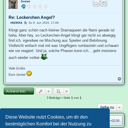
Jennet
c
h
o
b
Re: Leckerchen Angel?
e
n
B
#829054
So 8. Jun 2025, 17:09
e
i
Klingt ganz schön nach kleiner Dramaqueen die Nami gerade ist
t
haha. Aber hey, so Leckerchen-Angel klingt gar nicht so abwegig
r
a
find ich, irgendwie ne Mischung aus Spielen und Belohnung.
g
Vielleicht einfach mal mit was Ungiftigem rumbasteln und schauen
wie sie reagiert. Und ja, solche Phasen kenn ich… geht meistens
auch wieder vorbei
Viele Grüße
Eure Jennet
N
a
c
Antworten
h
o
3 Beiträge • Seite
1
von
1
b
e
Gehe zu
n
Diese Website nutzt Cookies, um dir den
Das-Katzenforum-Übersicht
Alle Zeiten sind
UTC+02:00
bestmöglichen Komfort bei der Nutzung zu